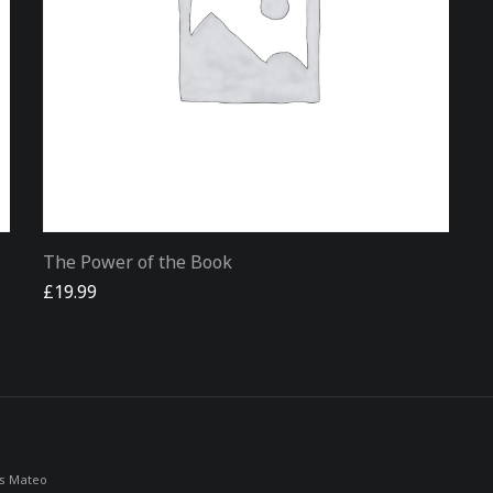
The Power of the Book
£
19.99
os Mateo