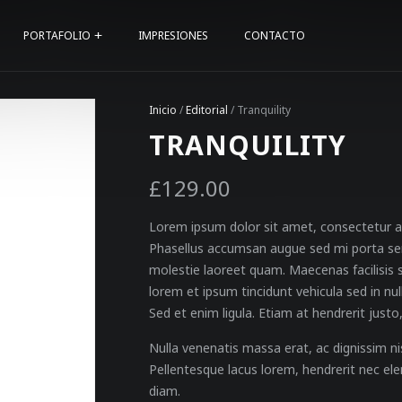
PORTAFOLIO
IMPRESIONES
CONTACTO
Inicio
/
Editorial
/ Tranquility
TRANQUILITY
£
129.00
Lorem ipsum dolor sit amet, consectetur ad
Phasellus accumsan augue sed mi porta semp
molestie laoreet quam. Maecenas facilisis 
lorem et ipsum tincidunt vehicula sed in nu
Sed et enim ligula. Etiam at hendrerit justo
Nulla venenatis massa erat, ac dignissim nis
Pellentesque lacus lorem, hendrerit nec ele
diam.